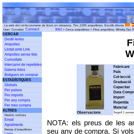
La web del col·leccionisme de licors en miniatura. Tinc 2285 ampolletes. Escollir idioma
Connect
Inici
User: Convidat
> Cerca ampolletes > Fitxa ampolleta: Whisky Dyc 8 
CERCAR
Destil·leries
F
Ampolles
Llistat amb Link
Wh
Ampolles sense foto
Curiositats
Intercanvi de repetides
Fabricant
Galeria fotos
País
Botigues on comprar
Col·lecció
ESTADÍSTIQUES
Graduació
Globals
Capacitat
Per països
Data Comp
Per imports
Import
Per any compra
Repetida
Per mes compra
Material
ALTRES
Observacions
Segell 1 pesse
Històric notícies
Email
NOTA: els preus de les a
Agraïments
seu any de compra. Si vols
Neteja d'ampolletes