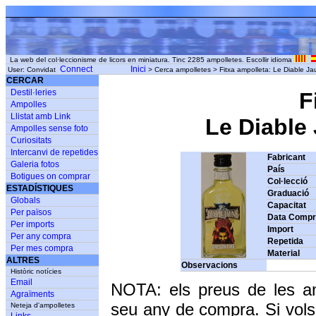
La web del col·leccionisme de licors en miniatura. Tinc 2285 ampolletes. Escollir idioma
Connect
Inici
User: Convidat
> Cerca ampolletes > Fitxa ampolleta: Le Diable 
CERCAR
Destil·leries
F
Ampolles
Llistat amb Link
Le Diable
Ampolles sense foto
Curiositats
Intercanvi de repetides
Fabricant
Galeria fotos
País
Botigues on comprar
Col·lecció
ESTADÍSTIQUES
Graduació
Globals
Capacitat
Per països
Data Comp
Per imports
Import
Per any compra
Repetida
Per mes compra
Material
ALTRES
Observacions
Històric notícies
Email
NOTA: els preus de les a
Agraïments
seu any de compra. Si vols
Neteja d'ampolletes