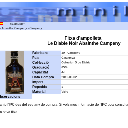
09-08-2026
oir Absinthe Campeny - Campeny
Fitxa d'ampolleta
Le Diable Noir Absinthe Campeny
Fabricant
39 - Campeny
País
Catalunya
Col·lecció
Collection 5 Le Diable
Graduació
85%
Capacitat
4cl
Data Compra
2012-03-02
Import
Repetida
S
Material
Vidre
bservacions
b l'IPC des del seu any de compra. Si vols més informació de l'IPC pots consultar l
a seva fitxa.