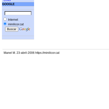
Links
GOOGLE
Internet
minilicor.cat
Manel M. 23-abril-2006 https://minilicor.cat