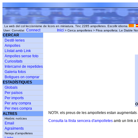
La web del col·leccionisme de licors en miniatura. Tinc 2285 ampolletes. Escollir idioma
Connect
Inici
User: Convidat
> Cerca ampolletes > Fitxa ampolleta: Le Diable N
CERCAR
Destil·leries
Ampolles
Llistat amb Link
Ampolles sense foto
Curiositats
Intercanvi de repetides
Galeria fotos
Botigues on comprar
ESTADÍSTIQUES
Globals
Per països
Per imports
Per any compra
O
Per mes compra
NOTA: els preus de les ampolletes estan augmentats am
ALTRES
Històric notícies
Consulta la llista sencera d'ampolletes
amb un link a l
Email
Agraïments
Neteja d'ampolletes