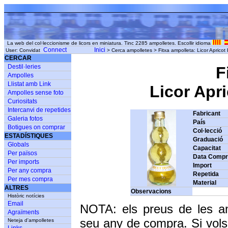
La web del col·leccionisme de licors en miniatura. Tinc 2285 ampolletes. Escollir idioma
Connect
Inici
User: Convidat
> Cerca ampolletes > Fitxa ampolleta: Licor Apricot 
CERCAR
Destil·leries
F
Ampolles
Llistat amb Link
Licor Apri
Ampolles sense foto
Curiositats
Intercanvi de repetides
Fabricant
Galeria fotos
País
Botigues on comprar
Col·lecció
ESTADÍSTIQUES
Graduació
Globals
Capacitat
Per països
Data Comp
Per imports
Import
Per any compra
Repetida
Per mes compra
Material
ALTRES
Observacions
Històric notícies
Email
NOTA: els preus de les a
Agraïments
seu any de compra. Si vols
Neteja d'ampolletes