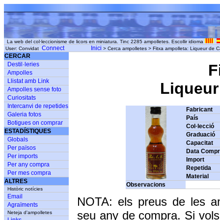
La web del col·leccionisme de licors en miniatura. Tinc 2285 ampolletes. Escollir idioma
Connect
Inici
User: Convidat
> Cerca ampolletes > Fitxa ampolleta: Liqueur de Caf
CERCAR
Destil·leries
F
Ampolles
Llistat amb Link
Liqueur 
Ampolles sense foto
Curiositats
Intercanvi de repetides
Fabricant
Galeria fotos
País
Botigues on comprar
Col·lecció
ESTADÍSTIQUES
Graduació
Globals
Capacitat
Per països
Data Comp
Per imports
Import
Per any compra
Repetida
Per mes compra
Material
ALTRES
Observacions
Històric notícies
Email
NOTA: els preus de les a
Agraïments
seu any de compra. Si vols
Neteja d'ampolletes