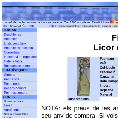
La web del col·leccionisme de licors en miniatura. Tinc 2285 ampolletes. Escollir idioma
Connect
Inici
User: Convidat
> Cerca ampolletes > Fitxa ampolleta: Licor de Limón
CERCAR
Destil·leries
F
Ampolles
Llistat amb Link
Licor 
Ampolles sense foto
Curiositats
Intercanvi de repetides
Fabricant
Galeria fotos
País
Botigues on comprar
Col·lecció
ESTADÍSTIQUES
Graduació
Globals
Capacitat
Per països
Data Comp
Per imports
Import
Per any compra
Repetida
Per mes compra
Material
ALTRES
Observacions
Històric notícies
Email
NOTA: els preus de les a
Agraïments
seu any de compra. Si vols
Neteja d'ampolletes