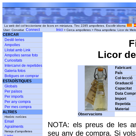
La web del col·leccionisme de licors en miniatura. Tinc 2285 ampolletes. Escollir idioma
Connect
Inici
User: Convidat
> Cerca ampolletes > Fitxa ampolleta: Licor de Meloc
CERCAR
Destil·leries
F
Ampolles
Llistat amb Link
Licor de
Ampolles sense foto
Curiositats
Intercanvi de repetides
Fabricant
Galeria fotos
País
Botigues on comprar
Col·lecció
ESTADÍSTIQUES
Graduació
Globals
Capacitat
Per països
Data Comp
Per imports
Import
Per any compra
Repetida
Per mes compra
Material
ALTRES
Observacions
Històric notícies
Email
NOTA: els preus de les a
Agraïments
seu any de compra. Si vols
Neteja d'ampolletes