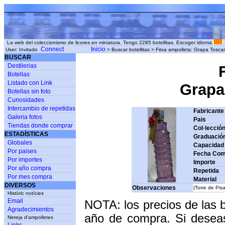
La web del coleccionismo de licores en miniatura. Tengo 2285 botellitas. Escoger idioma
Connect
Inicio
User: Invitado
> Buscar botellitas > Fitxa ampolleta: Grapa Toscan
BUSCAR
Destilerias
Botellas
Listado con Link
Grapa 
Botellas sin foto
Curiosidades
Intercambio de repetidas
Fabricante
Galeria fotos
Pais
Tiendas donde comprar
Col·lecció
ESTADÍSTICAS
Graduació
Globales
Capacidad
Por paises
Fecha Com
Por importes
Importe
Por año compra
Repetida
Por mes compra
Material
DIVERSOS
Observaciones
(Torre de Pisa
Històric notícies
Email
NOTA: los precios de las 
Agradecimientos
año de compra. Si deseas
Neteja d'ampolletes