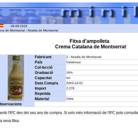
08-08-2026
ana de Montserrat - Abadia de Montserrat
Fitxa d'ampolleta
Crema Catalana de Montserrat
Fabricant
2 - Abadia de Montserrat
País
Catalunya
Col·lecció
Graduació
16%
Capacitat
4cl
Data Compra
2003-12-01
Import
2,27€
Repetida
Material
Vidre
bservacions
b l'IPC des del seu any de compra. Si vols més informació de l'IPC pots consultar l
a seva fitxa.