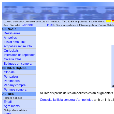
La web del col·leccionisme de licors en miniatura. Tinc 2285 ampolletes. Escollir idioma
Connect
Inici
User: Convidat
> Cerca ampolletes > Fitxa ampolleta: Crema Catal
CERCAR
Destil·leries
Ampolles
Llistat amb Link
Ampolles sense foto
Curiositats
Intercanvi de repetides
Galeria fotos
Botigues on comprar
ESTADÍSTIQUES
Globals
Per països
Per imports
Per any compra
O
Per mes compra
NOTA: els preus de les ampolletes estan augmentats am
ALTRES
Històric notícies
Consulta la llista sencera d'ampolletes
amb un link a l
Email
Agraïments
Neteja d'ampolletes