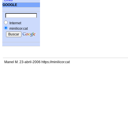
Links
GOOGLE
Internet
minilicor.cat
Manel M. 23-abril-2006 https://minilicor.cat