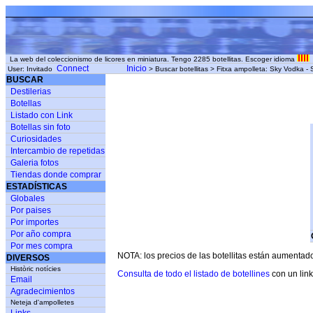
La web del coleccionismo de licores en miniatura. Tengo 2285 botellitas. Escoger idioma
Connect
Inicio
User: Invitado
> Buscar botellitas > Fitxa ampolleta: Sky Vodka - 
BUSCAR
Destilerias
Botellas
Listado con Link
Botellas sin foto
Curiosidades
Intercambio de repetidas
Galeria fotos
Tiendas donde comprar
ESTADÍSTICAS
Globales
Por paises
Por importes
Por año compra
Por mes compra
NOTA: los precios de las botellitas están aumentad
DIVERSOS
Històric notícies
Consulta de todo el listado de botellines
con un link
Email
Agradecimientos
Neteja d'ampolletes