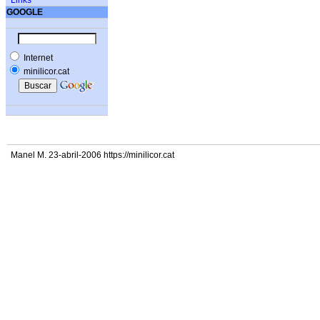
Links
GOOGLE
Internet
minilicor.cat
Manel M. 23-abril-2006 https://minilicor.cat