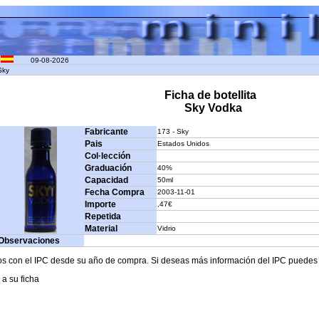
09-08-2026
Sky
Ficha de botellita
Sky Vodka
Fabricante
173 - Sky
Pais
Estados Unidos
Col·lección
Graduación
40%
Capacidad
50ml
Fecha Compra
2003-11-01
Importe
,47€
Repetida
Material
Vidrio
Observaciones
os con el IPC desde su año de compra. Si deseas más información del IPC puedes c
 a su ficha