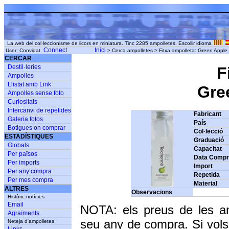
La web del col·leccionisme de licors en miniatura. Tinc 2285 ampolletes. Escollir idioma
Connect
Inici
User: Convidat
> Cerca ampolletes > Fitxa ampolleta: Green Appl
CERCAR
Destil·leries
F
Ampolles
Llistat amb Link
Gree
Ampolles sense foto
Curiositats
Intercanvi de repetides
Fabricant
Galeria fotos
País
Botigues on comprar
Col·lecció
ESTADÍSTIQUES
Graduació
Globals
Capacitat
Per països
Data Comp
Per imports
Import
Per any compra
Repetida
Per mes compra
Material
ALTRES
Observacions
Històric notícies
Email
NOTA: els preus de les a
Agraïments
seu any de compra. Si vols
Neteja d'ampolletes