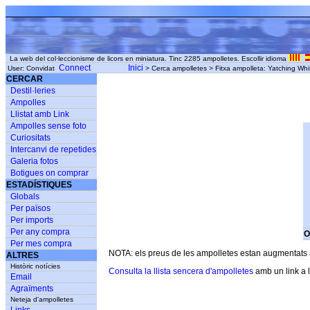
La web del col·leccionisme de licors en miniatura. Tinc 2285 ampolletes. Escollir idioma
Connect
Inici
User: Convidat
> Cerca ampolletes > Fitxa ampolleta: Yatching Whi
CERCAR
Destil·leries
Ampolles
Llistat amb Link
Ampolles sense foto
Curiositats
Intercanvi de repetides
Galeria fotos
Botigues on comprar
ESTADÍSTIQUES
Globals
Per països
Per imports
Per any compra
O
Per mes compra
NOTA: els preus de les ampolletes estan augmentats am
ALTRES
Històric notícies
Consulta la llista sencera d'ampolletes
amb un link a l
Email
Agraïments
Neteja d'ampolletes