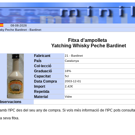
08-08-2026
sky Peche Bardinet - Bardinet
Fitxa d'ampolleta
Yatching Whisky Peche Bardinet
Fabricant
21 - Bardinet
País
Catalunya
Col·lecció
Graduació
18%
Capacitat
5cl
Data Compra
2003-12-01
Import
2,42€
Repetida
Material
Vidre
bservacions
b l'IPC des del seu any de compra. Si vols més informació de l'IPC pots consultar l
a seva fitxa.