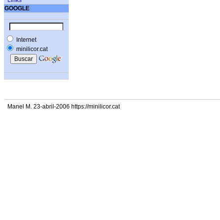
Links
GOOGLE
Internet
minilicor.cat
Manel M. 23-abril-2006 https://minilicor.cat