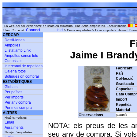
La web del col·leccionisme de licors en miniatura. Tinc 2285 ampolletes. Escollir idioma
Connect
Inici
User: Convidat
> Cerca ampolletes > Fitxa ampolleta: Jaime I Brand
CERCAR
Destil·leries
F
Ampolles
Llistat amb Link
Jaime I Brandy
Ampolles sense foto
Curiositats
Intercanvi de repetides
Fabricant
Galeria fotos
País
Botigues on comprar
Col·lecció
ESTADÍSTIQUES
Graduació
Globals
Capacitat
Per països
Data Comp
Per imports
Import
Per any compra
Repetida
Per mes compra
Material
ALTRES
Observacions
(Gaudí)
Històric notícies
Email
NOTA: els preus de les a
Agraïments
seu any de compra. Si vols
Neteja d'ampolletes