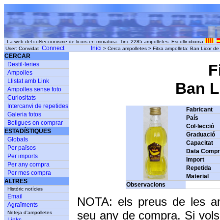
La web del col·leccionisme de licors en miniatura. Tinc 2285 ampolletes. Escollir idioma
Connect
Inici
User: Convidat
> Cerca ampolletes > Fitxa ampolleta: Ban Licor de
CERCAR
Destil·leries
F
Ampolles
Llistat amb Link
Ban Li
Ampolles sense foto
Curiositats
Intercanvi de repetides
Fabricant
Galeria fotos
País
Botigues on comprar
Col·lecció
ESTADÍSTIQUES
Graduació
Globals
Capacitat
Per països
Data Comp
Per imports
Import
Per any compra
Repetida
Per mes compra
Material
ALTRES
Observacions
Històric notícies
Email
NOTA: els preus de les a
Agraïments
seu any de compra. Si vols
Neteja d'ampolletes