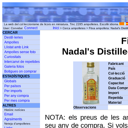
La web del col·leccionisme de licors en miniatura. Tinc 2285 ampolletes. Escollir idioma
Connect
Inici
User: Convidat
> Cerca ampolletes > Fitxa ampolleta: Nadal's Disti
CERCAR
Destil·leries
F
Ampolles
Llistat amb Link
Nadal's Distill
Ampolles sense foto
Curiositats
Intercanvi de repetides
Fabricant
Galeria fotos
País
Botigues on comprar
Col·lecció
ESTADÍSTIQUES
Graduació
Globals
Capacitat
Per països
Data Comp
Per imports
Import
Per any compra
Repetida
Per mes compra
Material
ALTRES
Observacions
Històric notícies
Email
NOTA: els preus de les a
Agraïments
seu any de compra. Si vols
Neteja d'ampolletes