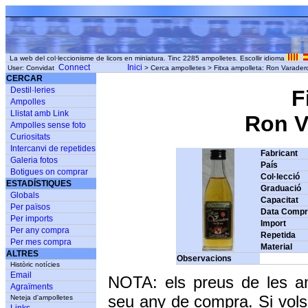
La web del col·leccionisme de licors en miniatura. Tinc 2285 ampolletes. Escollir idioma
Connect
Inici
User: Convidat
> Cerca ampolletes > Fitxa ampolleta: Ron Varader
CERCAR
Destil·leries
F
Ampolles
Llistat amb Link
Ron Va
Ampolles sense foto
Curiositats
Intercanvi de repetides
Fabricant
Galeria fotos
País
Botigues on comprar
Col·lecció
ESTADÍSTIQUES
Graduació
Globals
Capacitat
Per països
Data Comp
Per imports
Import
Per any compra
Repetida
Per mes compra
Material
ALTRES
Observacions
Històric notícies
Email
NOTA: els preus de les a
Agraïments
seu any de compra. Si vols
Neteja d'ampolletes