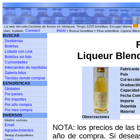
La web del coleccionismo de licores en miniatura. Tengo 2285 botellitas. Escoger idioma
Connect
Inicio
User: Invitado
> Buscar botellitas > Fitxa ampolleta: Liqueur Blen
BUSCAR
Destilerias
Botellas
Listado con Link
Liqueur Blend
Botellas sin foto
Curiosidades
Intercambio de repetidas
Fabricante
Galeria fotos
Pais
Tiendas donde comprar
Col·lecció
ESTADÍSTICAS
Graduació
Globales
Capacidad
Por paises
Fecha Com
Por importes
Importe
Por año compra
Repetida
Por mes compra
Material
DIVERSOS
Observaciones
Històric notícies
Email
NOTA: los precios de las 
Agradecimientos
año de compra. Si deseas
Neteja d'ampolletes