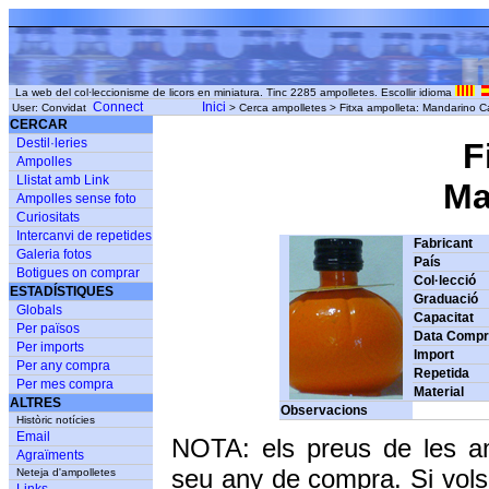
La web del col·leccionisme de licors en miniatura. Tinc 2285 ampolletes. Escollir idioma
Connect
Inici
User: Convidat
> Cerca ampolletes > Fitxa ampolleta: Mandarino
CERCAR
Destil·leries
F
Ampolles
Llistat amb Link
Man
Ampolles sense foto
Curiositats
Intercanvi de repetides
Fabricant
Galeria fotos
País
Botigues on comprar
Col·lecció
ESTADÍSTIQUES
Graduació
Globals
Capacitat
Per països
Data Comp
Per imports
Import
Per any compra
Repetida
Per mes compra
Material
ALTRES
Observacions
Històric notícies
Email
NOTA: els preus de les a
Agraïments
seu any de compra. Si vols
Neteja d'ampolletes