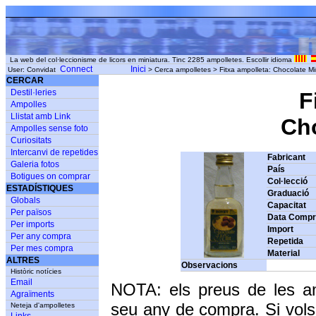
La web del col·leccionisme de licors en miniatura. Tinc 2285 ampolletes. Escollir idioma
Connect
Inici
User: Convidat
> Cerca ampolletes > Fitxa ampolleta: Chocolate Mi
CERCAR
Destil·leries
F
Ampolles
Llistat amb Link
Cho
Ampolles sense foto
Curiositats
Intercanvi de repetides
Fabricant
Galeria fotos
País
Botigues on comprar
Col·lecció
ESTADÍSTIQUES
Graduació
Globals
Capacitat
Per països
Data Comp
Per imports
Import
Per any compra
Repetida
Per mes compra
Material
ALTRES
Observacions
Històric notícies
Email
NOTA: els preus de les a
Agraïments
seu any de compra. Si vols
Neteja d'ampolletes