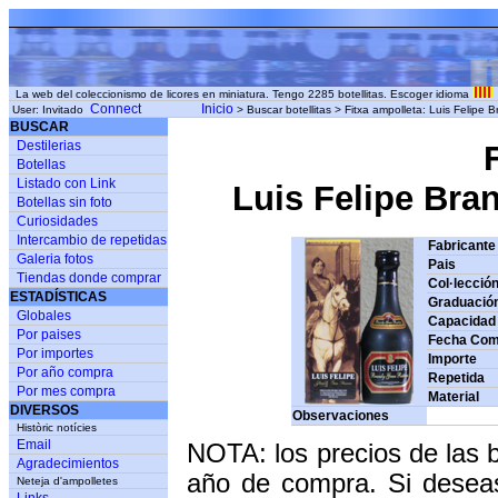
La web del coleccionismo de licores en miniatura. Tengo 2285 botellitas. Escoger idioma
Connect
Inicio
User: Invitado
> Buscar botellitas > Fitxa ampolleta: Luis Felip
BUSCAR
Destilerias
Botellas
Listado con Link
Luis Felipe Bra
Botellas sin foto
Curiosidades
Intercambio de repetidas
Fabricante
Galeria fotos
Pais
Tiendas donde comprar
Col·lecció
ESTADÍSTICAS
Graduació
Globales
Capacidad
Por paises
Fecha Com
Por importes
Importe
Por año compra
Repetida
Por mes compra
Material
DIVERSOS
Observaciones
Històric notícies
Email
NOTA: los precios de las 
Agradecimientos
año de compra. Si deseas
Neteja d'ampolletes