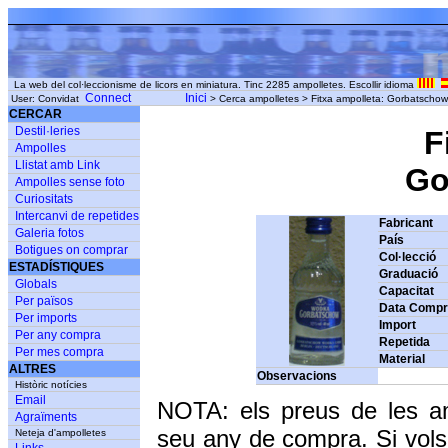
La web del col·leccionisme de licors en miniatura. Tinc 2285 ampolletes. Escollir idioma
Connect
Inici
User: Convidat
> Cerca ampolletes > Fitxa ampolleta: Gorbatsc
CERCAR
Destil·leries
F
Ampolles
Llistat amb Link
Gor
Ampolles sense foto
Curiositats
Intercanvi de repetides
Fabricant
Galeria fotos
País
Botigues on comprar
Col·lecció
ESTADÍSTIQUES
Graduació
Globals
Capacitat
Per països
Data Comp
Per imports
Import
Per any compra
Repetida
Per mes compra
Material
ALTRES
Observacions
Històric notícies
Email
NOTA: els preus de les a
Agraïments
seu any de compra. Si vols
Neteja d'ampolletes