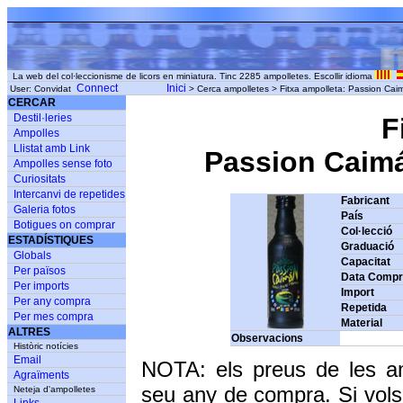
La web del col·leccionisme de licors en miniatura. Tinc 2285 ampolletes. Escollir idioma
Connect
Inici
User: Convidat
> Cerca ampolletes > Fitxa ampolleta: Passion Caim
CERCAR
Destil·leries
F
Ampolles
Llistat amb Link
Passion Caimán
Ampolles sense foto
Curiositats
Intercanvi de repetides
Fabricant
Galeria fotos
País
Botigues on comprar
Col·lecció
ESTADÍSTIQUES
Graduació
Globals
Capacitat
Per països
Data Comp
Per imports
Import
Per any compra
Repetida
Per mes compra
Material
ALTRES
Observacions
Històric notícies
Email
NOTA: els preus de les a
Agraïments
seu any de compra. Si vols
Neteja d'ampolletes