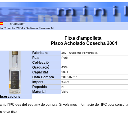
08-08-2026
do Cosecha 2004 - Guillermo Ferreiros M.
Fitxa d'ampolleta
Pisco Acholado Cosecha 2004
Fabricant
267 - Guillermo Ferreiros M.
País
Perú
Col·lecció
Graduació
43%
Capacitat
50ml
Data Compra
2006-07-27
Import
6,32€
Repetida
N
Material
Vidre
bservacions
b l'IPC des del seu any de compra. Si vols més informació de l'IPC pots consultar l
a seva fitxa.