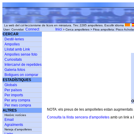
La web del col·leccionisme de licors en miniatura. Tinc 2285 ampolletes. Escollir idioma
Connect
Inici
User: Convidat
> Cerca ampolletes > Fitxa ampolleta: Pisco Achola
CERCAR
Destil·leries
Ampolles
Llistat amb Link
Ampolles sense foto
Curiositats
Intercanvi de repetides
Galeria fotos
Botigues on comprar
ESTADÍSTIQUES
Globals
Per països
Per imports
Per any compra
O
Per mes compra
NOTA: els preus de les ampolletes estan augmentats am
ALTRES
Històric notícies
Consulta la llista sencera d'ampolletes
amb un link a l
Email
Agraïments
Neteja d'ampolletes