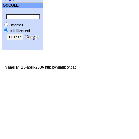
Links
GOOGLE
Internet
minilicor.cat
Manel M. 23-abril-2006 https://minilicor.cat