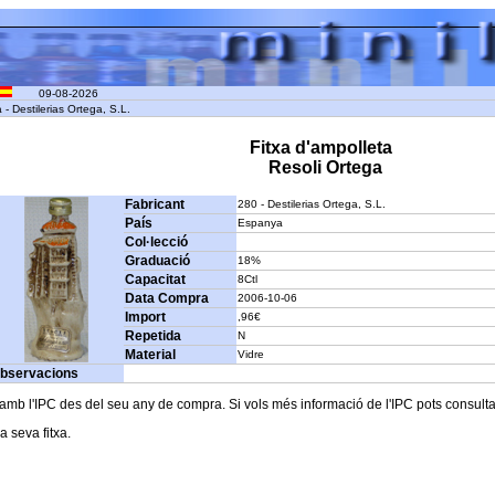
09-08-2026
- Destilerias Ortega, S.L.
Fitxa d'ampolleta
Resoli Ortega
Fabricant
280 - Destilerias Ortega, S.L.
País
Espanya
Col·lecció
Graduació
18%
Capacitat
8Ctl
Data Compra
2006-10-06
Import
,96€
Repetida
N
Material
Vidre
bservacions
b l'IPC des del seu any de compra. Si vols més informació de l'IPC pots consultar l
a seva fitxa.