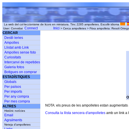
La web del col·leccionisme de licors en miniatura. Tinc 2285 ampolletes. Escollir idioma
Connect
Inici
User: Convidat
> Cerca ampolletes > Fitxa ampolleta: Resoli Ortega 
CERCAR
Destil·leries
Ampolles
Llistat amb Link
Ampolles sense foto
Curiositats
Intercanvi de repetides
Galeria fotos
Botigues on comprar
ESTADÍSTIQUES
Globals
Per països
Per imports
Per any compra
O
Per mes compra
NOTA: els preus de les ampolletes estan augmentats am
ALTRES
Històric notícies
Consulta la llista sencera d'ampolletes
amb un link a l
Email
Agraïments
Neteja d'ampolletes