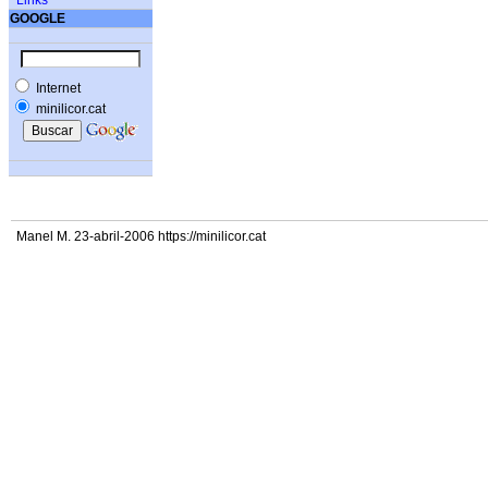
Links
GOOGLE
Internet
minilicor.cat
Manel M. 23-abril-2006 https://minilicor.cat