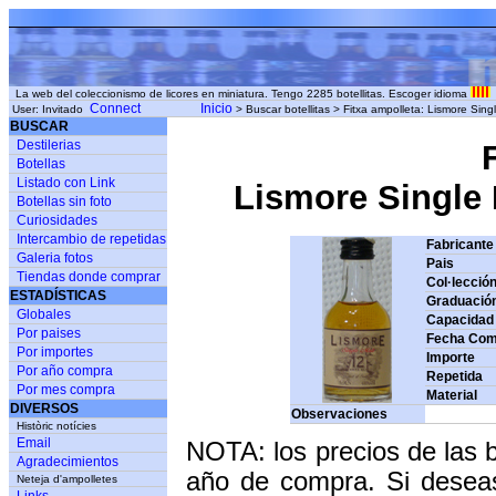
La web del coleccionismo de licores en miniatura. Tengo 2285 botellitas. Escoger idioma
Connect
Inicio
User: Invitado
> Buscar botellitas > Fitxa ampolleta: Lismore Sing
BUSCAR
Destilerias
Botellas
Listado con Link
Lismore Single M
Botellas sin foto
Curiosidades
Intercambio de repetidas
Fabricante
Galeria fotos
Pais
Tiendas donde comprar
Col·lecció
ESTADÍSTICAS
Graduació
Globales
Capacidad
Por paises
Fecha Com
Por importes
Importe
Por año compra
Repetida
Por mes compra
Material
DIVERSOS
Observaciones
Històric notícies
Email
NOTA: los precios de las 
Agradecimientos
año de compra. Si deseas
Neteja d'ampolletes