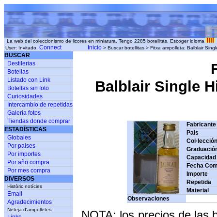
La web del coleccionismo de licores en miniatura. Tengo 2285 botellitas. Escoger idioma
Connect
Inicio
User: Invitado
> Buscar botellitas > Fitxa ampolleta: Balblair Si
BUSCAR
Destilerias
Botellas
Listado con Link
Balblair Single H
Botellas sin foto
Curiosidades
Intercambio de repetidas
Galeria fotos
Tiendas donde comprar
Fabricante
ESTADÍSTICAS
Pais
Globales
Col·lecció
Por paises
Graduació
Por importes
Capacidad
Por año compra
Fecha Com
Por mes compra
Importe
DIVERSOS
Repetida
Històric notícies
Material
Email
Observaciones
Agradecimientos
Neteja d'ampolletes
NOTA: los precios de las 