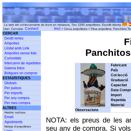
La web del col·leccionisme de licors en miniatura. Tinc 2285 ampolletes. Escollir idioma
Connect
Inici
User: Convidat
> Cerca ampolletes > Fitxa ampolleta: Panchitos 
CERCAR
Destil·leries
F
Ampolles
Llistat amb Link
Panchitos
Ampolles sense foto
Curiositats
Intercanvi de repetides
Fabricant
Galeria fotos
País
Botigues on comprar
Col·lecció
ESTADÍSTIQUES
Graduació
Globals
Capacitat
Per països
Data Comp
Per imports
Import
Per any compra
Repetida
Per mes compra
Material
ALTRES
Observacions
Històric notícies
Email
NOTA: els preus de les a
Agraïments
seu any de compra. Si vols
Neteja d'ampolletes