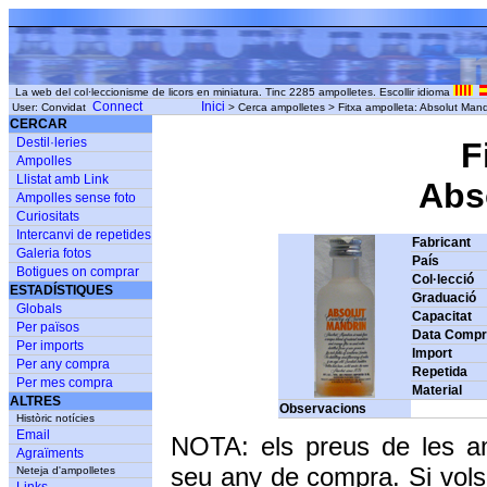
La web del col·leccionisme de licors en miniatura. Tinc 2285 ampolletes. Escollir idioma
Connect
Inici
User: Convidat
> Cerca ampolletes > Fitxa ampolleta: Absolut Man
CERCAR
Destil·leries
F
Ampolles
Llistat amb Link
Abso
Ampolles sense foto
Curiositats
Intercanvi de repetides
Fabricant
Galeria fotos
País
Botigues on comprar
Col·lecció
ESTADÍSTIQUES
Graduació
Globals
Capacitat
Per països
Data Comp
Per imports
Import
Per any compra
Repetida
Per mes compra
Material
ALTRES
Observacions
Històric notícies
Email
NOTA: els preus de les a
Agraïments
seu any de compra. Si vols
Neteja d'ampolletes