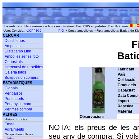
La web del col·leccionisme de licors en miniatura. Tinc 2285 ampolletes. Escollir idioma
Connect
Inici
User: Convidat
> Cerca ampolletes > Fitxa ampolleta: Batida de 
CERCAR
Destil·leries
F
Ampolles
Llistat amb Link
Bati
Ampolles sense foto
Curiositats
Intercanvi de repetides
Fabricant
Galeria fotos
País
Botigues on comprar
Col·lecció
ESTADÍSTIQUES
Graduació
Globals
Capacitat
Per països
Data Comp
Per imports
Import
Per any compra
Repetida
Per mes compra
Material
ALTRES
Observacions
Històric notícies
Email
NOTA: els preus de les a
Agraïments
seu any de compra. Si vols
Neteja d'ampolletes