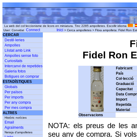
La web del col·leccionisme de licors en miniatura. Tinc 2285 ampolletes. Escollir idioma
Connect
Inici
User: Convidat
> Cerca ampolletes > Fitxa ampolleta: Fidel Ron Esti
CERCAR
Destil·leries
F
Ampolles
Llistat amb Link
Fidel Ron E
Ampolles sense foto
Curiositats
Intercanvi de repetides
Fabricant
Galeria fotos
País
Botigues on comprar
Col·lecció
ESTADÍSTIQUES
Graduació
Globals
Capacitat
Per països
Data Comp
Per imports
Import
Per any compra
Repetida
Per mes compra
Material
ALTRES
Observacions
Històric notícies
Email
NOTA: els preus de les a
Agraïments
seu any de compra. Si vols
Neteja d'ampolletes