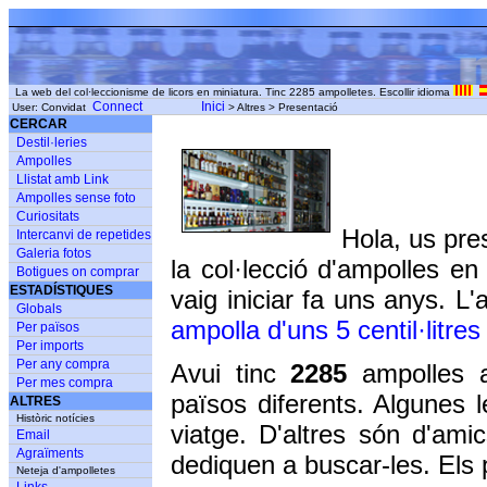
La web del col·leccionisme de licors en miniatura. Tinc 2285 ampolletes. Escollir idioma
Connect
Inici
User: Convidat
> Altres > Presentació
CERCAR
Destil·leries
Ampolles
Llistat amb Link
Ampolles sense foto
Curiositats
Hola, us pre
Intercanvi de repetides
Galeria fotos
la col·lecció d'ampolles en 
Botigues on comprar
ESTADÍSTIQUES
vaig iniciar fa uns anys.
Globals
ampolla d'uns 5 centil·litres
Per països
Per imports
Per any compra
Avui tinc
2285
ampolles 
Per mes compra
països diferents. Algunes 
ALTRES
Històric notícies
viatge. D'altres són d'ami
Email
Agraïments
dediquen a buscar-les. Els 
Neteja d'ampolletes