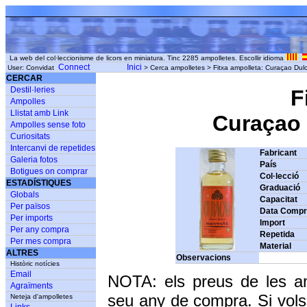
La web del col·leccionisme de licors en miniatura. Tinc 2285 ampolletes. Escollir idioma
Connect
Inici
User: Convidat
> Cerca ampolletes > Fitxa ampolleta: Curaçao Du
CERCAR
Destil·leries
F
Ampolles
Llistat amb Link
Curaçao 
Ampolles sense foto
Curiositats
Intercanvi de repetides
Fabricant
Galeria fotos
País
Botigues on comprar
Col·lecció
ESTADÍSTIQUES
Graduació
Globals
Capacitat
Per països
Data Comp
Per imports
Import
Per any compra
Repetida
Per mes compra
Material
ALTRES
Observacions
Històric notícies
Email
NOTA: els preus de les a
Agraïments
seu any de compra. Si vols
Neteja d'ampolletes