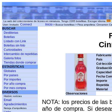
La web del coleccionismo de licores en miniatura. Tengo 2285 botellitas. Escoger idioma
Connect
Inicio
User: Invitado
> Buscar botellitas > Fitxa ampolleta: Cinnamon Ca
BUSCAR
Destilerias
Botellas
Listado con Link
Cinn
Botellas sin foto
Curiosidades
Intercambio de repetidas
Fabricante
Galeria fotos
Pais
Tiendas donde comprar
Col·lecció
ESTADÍSTICAS
Graduació
Globales
Capacidad
Por paises
Fecha Com
Por importes
Importe
Por año compra
Repetida
Por mes compra
Material
DIVERSOS
Observaciones
Històric notícies
Email
NOTA: los precios de las 
Agradecimientos
año de compra. Si deseas
Neteja d'ampolletes