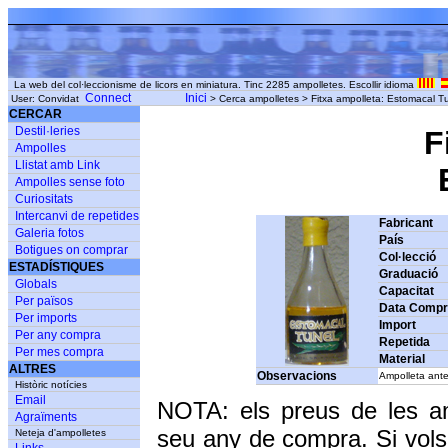
La web del col·leccionisme de licors en miniatura. Tinc 2285 ampolletes. Escollir idioma
Connect
Inici
User: Convidat
> Cerca ampolletes > Fitxa ampolleta: Estomacal Tu
CERCAR
Destil·leries
F
Ampolles
Llistat amb Link
E
Ampolles sense foto
Curiositats
Intercanvi de repetides
Fabricant
Galeria fotos
País
Botigues on comprar
Col·lecció
ESTADÍSTIQUES
Graduació
Globals
Capacitat
Per països
Data Comp
Per imports
Import
Per any compra
Repetida
Per mes compra
Material
ALTRES
Observacions
Ampolleta ante
Històric notícies
Email
NOTA: els preus de les a
Agraïments
seu any de compra. Si vols
Neteja d'ampolletes